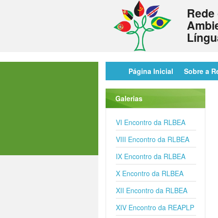
Rede 
Ambie
Língu
Página Inicial
Sobre a R
Galerias
VI Encontro da RLBEA
VIII Encontro da RLBEA
IX Encontro da RLBEA
X Encontro da RLBEA
XII Encontro da RLBEA
XIV Encontro da REAPLP