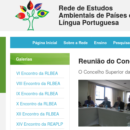
Rede de Estudos
Ambientais de Países 
Língua Portuguesa
Página Inicial
Sobre a Rede
Ensino
Pesquisa
Galerias
Reunião do Conc
O Concelho Superior da
VI Encontro da RLBEA
VIII Encontro da RLBEA
IX Encontro da RLBEA
X Encontro da RLBEA
XII Encontro da RLBEA
XIV Encontro da REAPLP